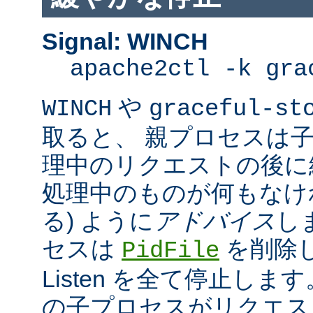
Signal: WINCH
apache2ctl -k gra
や
WINCH
graceful-st
取ると、 親プロセスは
理中のリクエストの後に
処理中のものが何もなけ
る) ように
アドバイス
し
セスは
を削除
PidFile
Listen を全て停止しま
の子プロセスがリクエス