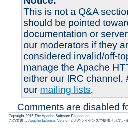
Notice:
This is not a Q&A sect
should be pointed towar
documentation or serve
our moderators if they a
considered invalid/off-t
manage the Apache HTTP
either our IRC channel, 
our
mailing lists
.
Comments are disabled fo
Copyright 2015 The Apache Software Foundation.
この文書は
Apache License, Version 2.0
のライセンスで提供されていま