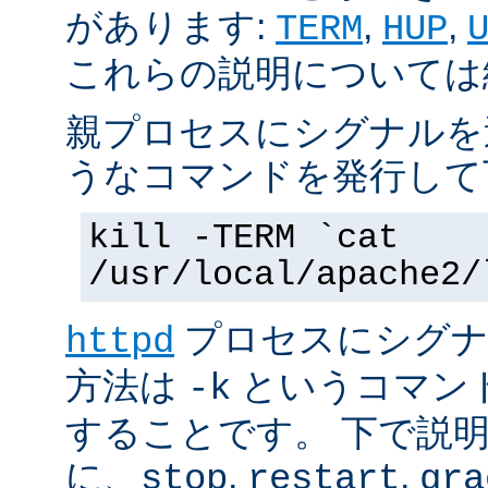
があります:
,
,
TERM
HUP
これらの説明については
親プロセスにシグナルを
うなコマンドを発行して
kill -TERM `cat
/usr/local/apache2/
プロセスにシグナル
httpd
方法は
というコマン
-k
することです。 下で説
に、
,
,
stop
restart
gra