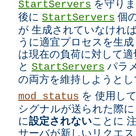
を守ります
StartServers
後に
個
StartServers
が 生成されていなけれ
うに適宜プロセスを生成
は現在の負荷に対して適
と
パラメ
StartServers
の両方を維持しようとし
を 使用し
mod_status
シグナルが送られた際に
に
設定されない
ことに 
サーバが新しいリクエス