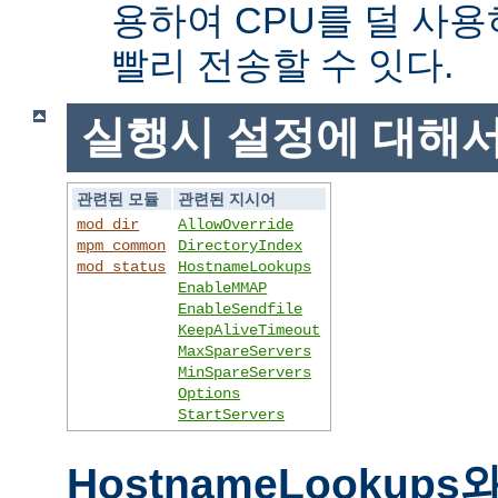
용하여 CPU를 덜 사용
빨리 전송할 수 잇다.
실행시 설정에 대해
관련된 모듈
관련된 지시어
mod_dir
AllowOverride
mpm_common
DirectoryIndex
mod_status
HostnameLookups
EnableMMAP
EnableSendfile
KeepAliveTimeout
MaxSpareServers
MinSpareServers
Options
StartServers
HostnameLookups