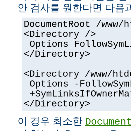
안 검사를 원한다면 다음과
DocumentRoot /www/h
<Directory />
Options FollowSymL
</Directory>
<Directory /www/htd
Options -FollowSym
+SymLinksIfOwnerMa
</Directory>
이 경우 최소한
Documen