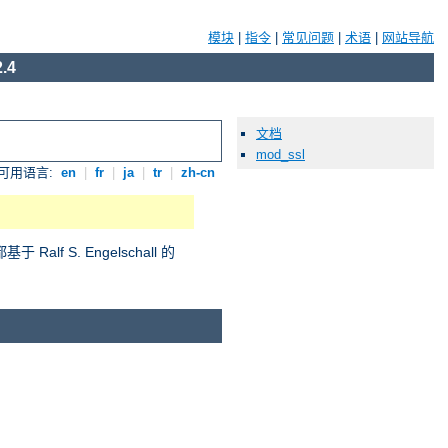
模块
|
指令
|
常见问题
|
术语
|
网站导航
.4
文档
mod_ssl
可用语言:
en
|
fr
|
ja
|
tr
|
zh-cn
S. Engelschall 的