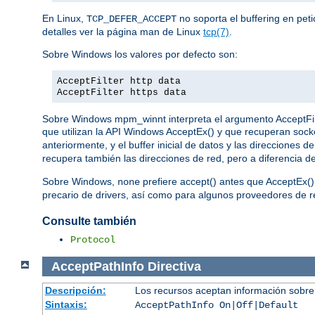
En Linux,
no soporta el buffering en pet
TCP_DEFER_ACCEPT
detalles ver la página man de Linux
tcp(7)
.
Sobre Windows los valores por defecto son:
AcceptFilter http data
AcceptFilter https data
Sobre Windows mpm_winnt interpreta el argumento AcceptFilter
que utilizan la API Windows AcceptEx() y que recuperan sock
anteriormente, y el buffer inicial de datos y las direcciones
recupera también las direcciones de red, pero a diferencia d
Sobre Windows,
prefiere accept() antes que AcceptEx()
none
precario de drivers, así como para algunos proveedores de re
Consulte también
Protocol
AcceptPathInfo
Directiva
Descripción:
Los recursos aceptan información sobre
Sintaxis:
AcceptPathInfo On|Off|Default