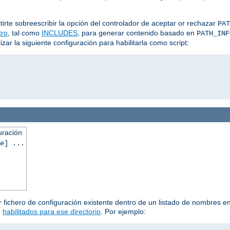
irte sobreescribir la opción del controlador de aceptar or rechazar
PAT
ltro
, tal como
INCLUDES
, para generar contenido basado en
PATH_INF
ar la siguiente configuración para habilitarla como script:
uración
e
] ...
 fichero de configuración existente dentro de un listado de nombres en 
n
habilitados para ese directorio
. Por ejemplo: