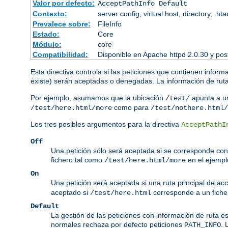
Valor por defecto:
AcceptPathInfo Default
Contexto:
server config, virtual host, directory, .ht
Prevalece sobre:
FileInfo
Estado:
Core
Módulo:
core
Compatibilidad:
Disponible en Apache httpd 2.0.30 y pos
Esta directiva controla si las peticiones que contienen inform
existe) serán aceptadas o denegadas. La información de ruta 
Por ejemplo, asumamos que la ubicación
apunta a un
/test/
como para
/test/here.html/more
/test/nothere.html/
Los tres posibles argumentos para la directiva
AcceptPathI
Off
Una petición sólo será aceptada si se corresponde con 
fichero tal como
en el ejempl
/test/here.html/more
On
Una petición será aceptada si una ruta principal de ac
aceptado si
corresponde a un ficher
/test/here.html
Default
La gestión de las peticiones con información de ruta e
normales rechaza por defecto peticiones
. 
PATH_INFO