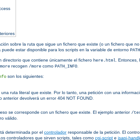
access
teriores
ación sobre la ruta que sigue un fichero que existe (o un fichero que no
puede estar disponible para los scripts en la variable de entorno
PATH
 directorio que contiene únicamente el fichero
. Entonces, 
here.html
recogen
como
.
more
/more
PATH_INFO
son los siguientes:
nfo
una ruta literal que existe. Por lo tanto, una petición con una inform
o anterior devolverá un error 404 NOT FOUND.
ceso se corresponde con un fichero que existe. El ejemplo anterior
/te
o válido.
stá determinada por el
controlador
responsable de la petición. El contro
Los controladores que sirven scripts, tales como
cgi-script
e
isapi-handl