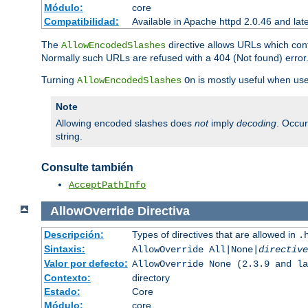
Módulo:
core
Compatibilidad:
Available in Apache httpd 2.0.46 and lat
The
directive allows URLs which con
AllowEncodedSlashes
Normally such URLs are refused with a 404 (Not found) error
Turning
is mostly useful when use
AllowEncodedSlashes
On
Note
Allowing encoded slashes does
not
imply
decoding
. Occu
string.
Consulte también
AcceptPathInfo
AllowOverride
Directiva
Descripción:
Types of directives that are allowed in
.
Sintaxis:
AllowOverride All|None|
directive
Valor por defecto:
AllowOverride None (2.3.9 and la
Contexto:
directory
Estado:
Core
Módulo:
core