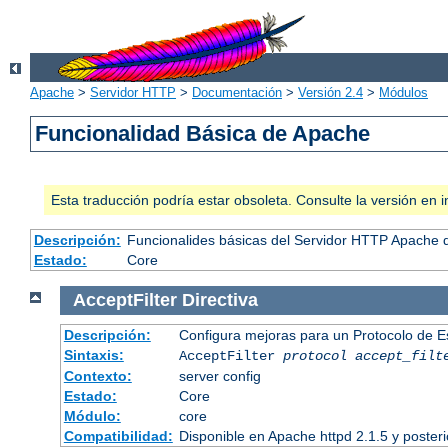
Apache
>
Servidor HTTP
>
Documentación
>
Versión 2.4
>
Módulos
Funcionalidad Básica de Apache
Esta traducción podría estar obsoleta. Consulte la versión e
Descripción:
Funcionalides básicas del Servidor HTTP Apache 
Estado:
Core
AcceptFilter
Directiva
Descripción:
Configura mejoras para un Protocolo de 
Sintaxis:
AcceptFilter
protocol
accept_filt
Contexto:
server config
Estado:
Core
Módulo:
core
Compatibilidad:
Disponible en Apache httpd 2.1.5 y poster