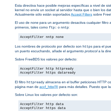
Esta directiva hace posible mejoras específicas a nivel de si
kernel no envíe un socket al servidor hasta que o bien los 
Actualmente sólo están soportados
Accept Filters
sobre Fre
El uso de
para un argumento desactiva cualquier filtro 
none
primeros, tales como
o
:
ftp:
nntp
AcceptFilter nntp none
Los nombres de protocolo por defecto son
para el pue
https
un puerto escuchando, añade el argumento
protocol
a la dir
Sobre FreeBDS los valores por defecto:
AcceptFilter http httpready
AcceptFilter https dataready
El filtro
almacena en el buffer peticiones HTTP comp
httpready
página man de
accf_http(9)
para más detalles. Puesto que las
Sobre Linux los valores por defecto son:
AcceptFilter http data
AcceptFilter https data