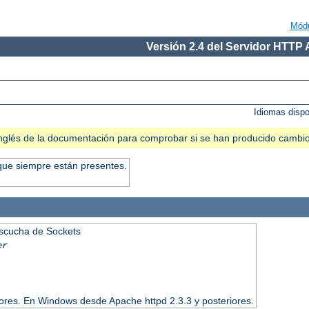
Mód
Versión 2.4 del Servidor HTTP
Idiomas disp
n inglés de la documentación para comprobar si se han producido cambi
que siempre están presentes.
Escucha de Sockets
er
iores. En Windows desde Apache httpd 2.3.3 y posteriores.