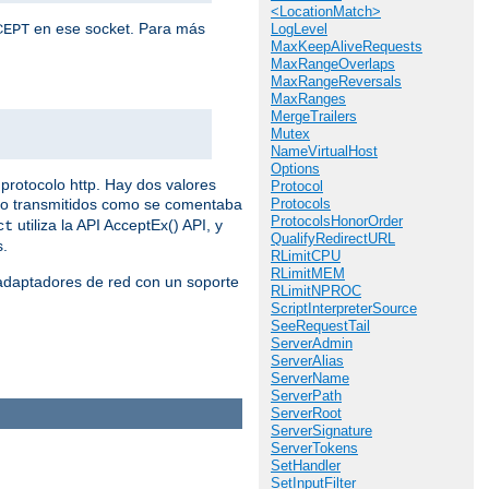
<LocationMatch>
en ese socket. Para más
CEPT
LogLevel
MaxKeepAliveRequests
MaxRangeOverlaps
MaxRangeReversals
MaxRanges
MergeTrailers
Mutex
NameVirtualHost
Options
protocolo http. Hay dos valores
Protocol
do transmitidos como se comentaba
Protocols
ProtocolsHonorOrder
utiliza la API AcceptEx() API, y
ct
QualifyRedirectURL
s.
RLimitCPU
RLimitMEM
 adaptadores de red con un soporte
RLimitNPROC
ScriptInterpreterSource
SeeRequestTail
ServerAdmin
ServerAlias
ServerName
ServerPath
ServerRoot
ServerSignature
ServerTokens
SetHandler
SetInputFilter