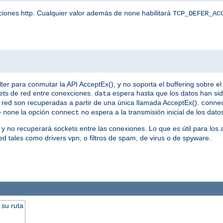
iciones http. Cualquier valor además de
habilitará
none
TCP_DEFER_AC
 para conmutar la API AcceptEx(), y no soporta el buffering sobre el 
ets de red entre conexciones.
espera hasta que los datos han si
data
 de red son recuperadas a partir de una única llamada AcceptEx().
conne
e
la opción
no espera a la transmisión inicial de los dato
none
connect
 y no recuperará sockets entre las conexiones. Lo que es útil para los
d tales como drivers vpn, o filtros de spam, de virus o de spyware.
 su ruta