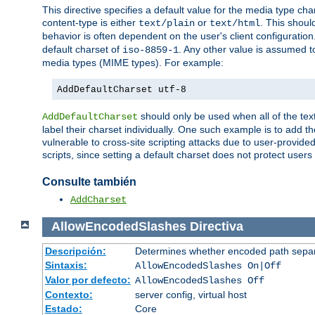
This directive specifies a default value for the media type c
content-type is either
or
. This shoul
text/plain
text/html
behavior is often dependent on the user's client configuration.
default charset of
. Any other value is assumed 
iso-8859-1
media types (MIME types). For example:
AddDefaultCharset utf-8
should only be used when all of the text
AddDefaultCharset
label their charset individually. One such example is to add 
vulnerable to cross-site scripting attacks due to user-provided 
scripts, since setting a default charset does not protect user
Consulte también
AddCharset
AllowEncodedSlashes
Directiva
Descripción:
Determines whether encoded path separ
Sintaxis:
AllowEncodedSlashes On|Off
Valor por defecto:
AllowEncodedSlashes Off
Contexto:
server config, virtual host
Estado:
Core