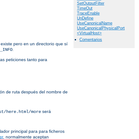
SetOutputFilter
TimeOut
TraceEnable
UnDefine
UseCanonicalName
UseCanonicalPhysicalPort
<VirtualHost>
Comentarios
 existe pero en un directorio que sí
.
_INFO
las peticiones tanto para
ación de ruta después del nombre de
será
st/here.html/more
lador principal para para ficheros
er
, normalmente aceptan