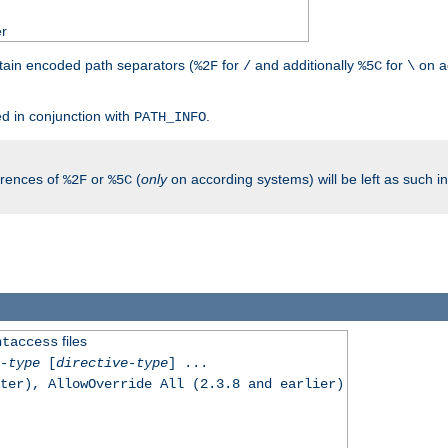
er
tain encoded path separators (
for
and additionally
for
on a
%2F
/
%5C
\
.
d in conjunction with
.
PATH_INFO
rrences of
or
(
only
on according systems) will be left as such 
%2F
%5C
files
htaccess
-type
[
directive-type
] ...
ter), AllowOverride All (2.3.8 and earlier)