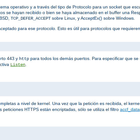
stema operativo y a través del tipo de Protocolo para un socket que es
datos se hayan recibido o bien se haya almacenado en el buffer una R
eBSD,
sobre Linux, y AcceptEx() sobre Windows.
TCP_DEFER_ACCEPT
aceptado para ese protocolo. Esto es útil para protocolos que requiere
rto 443 y
para todos los demás puertos. Para especificar que se e
http
ectiva
.
Listen
letas a nivel de kernel. Una vez que la petición es recibida, el kernel 
 peticiones HTTPS están encriptadas, sólo se utiliza el filtro
accf_data