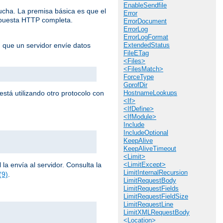
EnableSendfile
cucha. La premisa básica es que el
Error
espuesta HTTP completa.
ErrorDocument
ErrorLog
ErrorLogFormat
n que un servidor envíe datos
ExtendedStatus
FileETag
<Files>
<FilesMatch>
ForceType
GprofDir
stá utilizando otro protocolo con
HostnameLookups
<If>
<IfDefine>
<IfModule>
Include
IncludeOptional
KeepAlive
KeepAliveTimeout
<Limit>
la envía al servidor. Consulta la
<LimitExcept>
LimitInternalRecursion
(9)
.
LimitRequestBody
LimitRequestFields
LimitRequestFieldSize
LimitRequestLine
LimitXMLRequestBody
<Location>