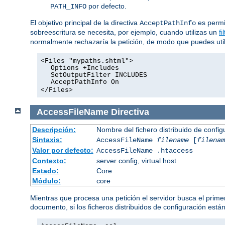
por defecto.
PATH_INFO
El objetivo principal de la directiva
es permit
AcceptPathInfo
sobreescritura se necesita, por ejemplo, cuando utilizas un
fi
normalmente rechazaría la petición, de modo que puedes utiliz
<Files "mypaths.shtml">
Options +Includes
SetOutputFilter INCLUDES
AcceptPathInfo On
</Files>
AccessFileName
Directiva
Descripción:
Nombre del fichero distribuido de config
Sintaxis:
AccessFileName
filename
[
filenam
Valor por defecto:
AccessFileName .htaccess
Contexto:
server config, virtual host
Estado:
Core
Módulo:
core
Mientras que procesa una petición el servidor busca el primer
documento, si los ficheros distribuidos de configuración está