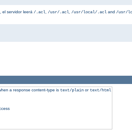
, el servidor leerá
,
,
and
/.acl
/usr/.acl
/usr/local/.acl
/usr/l
when a response content-type is
or
text/plain
text/html
access