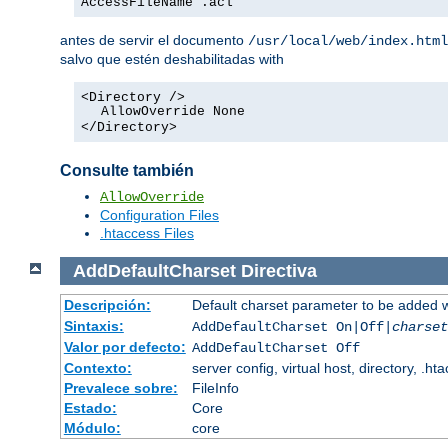
AccessFileName .acl
antes de servir el documento
/usr/local/web/index.html
salvo que estén deshabilitadas with
<Directory />
AllowOverride None
</Directory>
Consulte también
AllowOverride
Configuration Files
.htaccess Files
AddDefaultCharset
Directiva
Descripción:
Default charset parameter to be added 
Sintaxis:
AddDefaultCharset On|Off|
charset
Valor por defecto:
AddDefaultCharset Off
Contexto:
server config, virtual host, directory, .ht
Prevalece sobre:
FileInfo
Estado:
Core
Módulo:
core