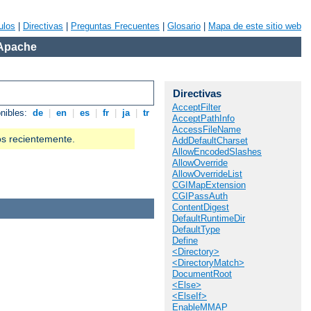
ulos
|
Directivas
|
Preguntas Frecuentes
|
Glosario
|
Mapa de este sitio web
 Apache
Directivas
AcceptFilter
onibles:
de
|
en
|
es
|
fr
|
ja
|
tr
AcceptPathInfo
AccessFileName
os recientemente.
AddDefaultCharset
AllowEncodedSlashes
AllowOverride
AllowOverrideList
CGIMapExtension
CGIPassAuth
ContentDigest
DefaultRuntimeDir
DefaultType
Define
<Directory>
<DirectoryMatch>
DocumentRoot
<Else>
<ElseIf>
EnableMMAP